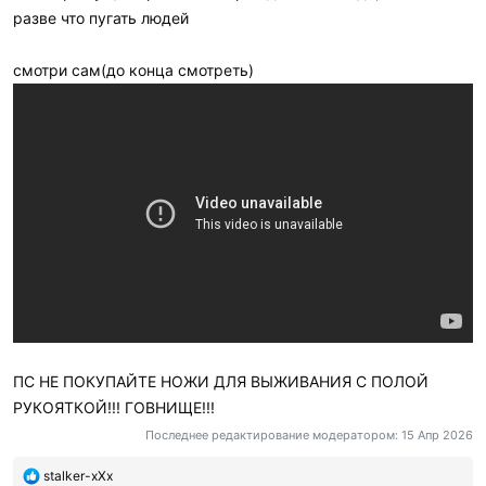
разве что пугать людей
смотри сам(до конца смотреть)
ПС НЕ ПОКУПАЙТЕ НОЖИ ДЛЯ ВЫЖИВАНИЯ С ПОЛОЙ
РУКОЯТКОЙ!!! ГОВНИЩЕ!!!
Последнее редактирование модератором:
15 Апр 2026
П
stalker-xXx