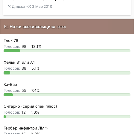
А
Д
Дядька
3 Мар 2010
в
а
т
т
о
а
Ножи выживальщика, это:
р
н
т
а
е
ч
Глок 78
м
а
Голосов:
98
13.1%
ы
л
а
Фальк S1 или A1
Голосов:
38
5.1%
Ка-Бар
Голосов:
55
7.4%
Онтарио (серия спек плюс)
Голосов:
12
1.6%
Гербер инфантри ЛMФ