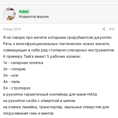
б
л
Askel
а
г
Модератор форума
о
д
9 Мар 2010
#10
а
р
Я не говорю про мачете которыми прорубаютсяв джунглях.
и
Речь о многофункциональных тактических ножах-мачете,
л
и
совмещящих в себе ряд столярно-слесарных инструментов.
:
К примеру Тайга имеет 5 рабочих кромок:
1я - саперная лопатка
2я - топорик
3я - нож
4я - пила
5я - стропорез
в рукоятке герметичный контейнер для мини-НАЗа
на рукоятке скоба с отверткой и шилом
на клинке линейка, транспортир, овальные отверстия для
откручивания гаек и винтов