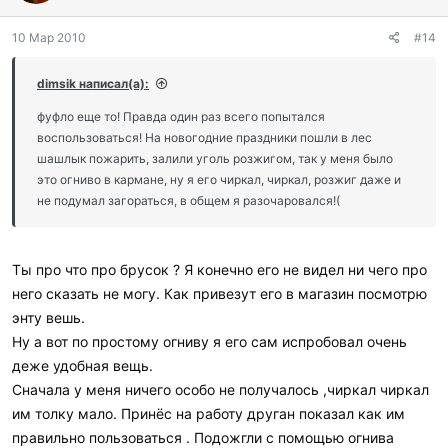
о
д
10 Мар 2010
#14
а
р
и
dimsik написал(а):
л
и
фуфло еще то! Правда один раз всего попытался
:
воспользоваться! На новогодние праздники пошли в лес
шашлык пожарить, залили уголь розжигом, так у меня было
это огниво в кармане, ну я его чиркал, чиркал, розжиг даже и
не подумал загораться, в общем я разочаровался!(
Ты про что про брусок ? Я конечно его не видел ни чего про
него сказать не могу. Как привезут его в магазин посмотрю
энту вешь.
Ну а вот по простому огниву я его сам испробовал очень
деже удобная вещь.
Сначала у меня ничего особо не получалось ,чиркал чиркал
им толку мало. Принёс на работу друган показал как им
правильно пользоваться . Подожгли с помощью огнива