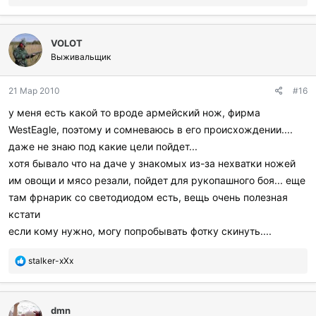
о
б
л
VOLOT
а
г
Выживальщик
о
д
21 Мар 2010
#16
а
р
у меня есть какой то вроде армейский нож, фирма
и
WestEagle, поэтому и сомневаюсь в его происхождении....
л
и
даже не знаю под какие цели пойдет...
:
хотя бывало что на даче у знакомых из-за нехватки ножей
им овощи и мясо резали, пойдет для рукопашного боя... еще
там фрнарик со светодиодом есть, вещь очень полезная
кстати
если кому нужно, могу попробывать фотку скинуть....
П
stalker-xXx
о
б
л
dmn
а