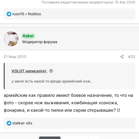
Последнее редактирование модератором:
15 Апр 2026
П
ruso16
и
Nubilus
о
б
л
Askel
а
г
Модератор форума
о
д
21 Мар 2010
#20
а
р
и
VOLOT написал(а):
л
и
у меня есть какой то вроде армейский нож..
:
армейские как правило имеют боевое назначение, то что на
фото - скорее нож выживания, комбинация хозножа,
фонарика, и какой-то пилки или серии открывашек? ))
П
stalker-xXx
о
б