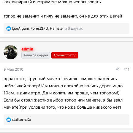
как визирный инструмент можно использовать
топор не заменит и пилу не заменит, он не для этих целей
П
IgorAfgani
,
ForestSFU
,
Hamster
и 6 других
о
б
л
admin
а
г
Команда форума
Администратор
о
д
9 Мар 2010
#11
а
р
однако же, крупный мачете, считаю, сможет заменить
и
небольшой топор! Им можно спокойно валить деревья до
л
и
10см. в диаметре. Да и копать им проще, чем топором!)
:
Если бы стоял жестко выбор топор или мачете, я бы взял
мачете(при условии того, что ножа больше никакого нет)
П
stalker-xXx
о
б