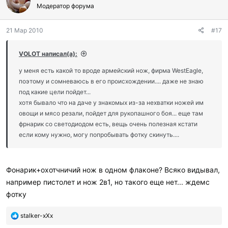
г
Модератор форума
о
д
21 Мар 2010
#17
а
р
и
VOLOT написал(а):
л
и
у меня есть какой то вроде армейский нож, фирма WestEagle,
:
поэтому и сомневаюсь в его происхождении.... даже не знаю
под какие цели пойдет...
хотя бывало что на даче у знакомых из-за нехватки ножей им
овощи и мясо резали, пойдет для рукопашного боя... еще там
фрнарик со светодиодом есть, вещь очень полезная кстати
если кому нужно, могу попробывать фотку скинуть....
Фонарик+охотчничий нож в одном флаконе? Всяко видывал,
например пистолет и нож 2в1, но такого еще нет... ждемс
фотку
П
stalker-xXx
о