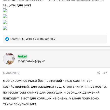
защиты для рук(
П
ForestSFU
,
WildDik
и
stalker-xXx
о
б
л
Askel
а
г
Модератор форума
о
д
5 Мар 2010
#7
а
р
моё скромное имхо без претензий - нож охотничье-
и
хозяйственный, для разделки туш, строгания и т.п. самое то.
л
и
по геометрии клинка для режущих и рубящих движений
:
подходит, а вот для колящих не очень. у меня примерно
такой покупной №3