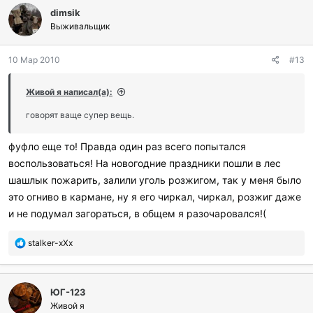
л
dimsik
а
г
Выживальщик
о
д
10 Мар 2010
#13
а
р
и
Живой я написал(а):
л
и
говорят ваще супер вещь.
:
фуфло еще то! Правда один раз всего попытался
воспользоваться! На новогодние праздники пошли в лес
шашлык пожарить, залили уголь розжигом, так у меня было
это огниво в кармане, ну я его чиркал, чиркал, розжиг даже
и не подумал загораться, в общем я разочаровался!(
П
stalker-xXx
о
б
л
ЮГ-123
а
г
Живой я