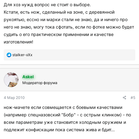
и
Для хоз нужд вопрос не стоит о выборе.
:
Кстати, есть нож, сделанный на зоне, с деревянной
рукоятью, ессно ни марки стали не знаю, да и ничего про
него не знаю, могу тока сфотать, если по фотке можно будет
судить о его практическом применении и качестве
изготовления!
П
stalker-xXx
о
б
л
Askel
а
г
Модератор форума
о
д
4 Мар 2010
#5
а
р
нож-мачете если совмещается с боевыми качествами
и
(например спецназовский "Бобр" - с острым клинком) - по
л
и
всем параметрам уже становится холодным оружием и
:
подлежит конфискации пока система жива и бдит...