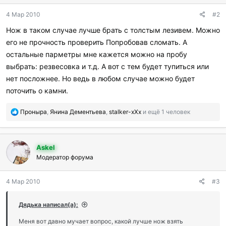
д
4 Мар 2010
#2
а
р
Нож в таком случае лучше брать с толстым лезивем. Можно
и
его не прочность проверить Попробовав сломать. А
л
и
остальные парметры мне кажется можно на пробу
:
выбрать: резвесовка и т.д. А вот с тем будет тупиться или
нет посложнее. Но ведь в любом случае можно будет
поточить о камни.
П
Проныра
,
Янина Дементьева
,
stalker-xXx
и ещё 1 человек
о
б
л
Askel
а
г
Модератор форума
о
д
4 Мар 2010
#3
а
р
и
Дядька написал(а):
л
и
Меня вот давно мучает вопрос, какой лучше нож взять