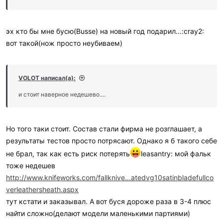
эх кто бы мне бусю(Busse) на новый год подарил...:cray2:
вот такой(нож просто неубиваем)
VOLOT написал(а):
и стоит наверное недешево....
Но того таки стоит. Состав стали фирма не розглашает, а
результаты тестов просто потрясают. Однако я б такого себе
не брал, так как есть риск потерять
leasantry: мой фальк
тоже недешев
http://www.knifeworks.com/fallknive...atedvg10satinbladefullco
verleathersheath.aspx
тут кстати и заказывал. А вот буся дороже раза в 3-4 плюс
найти сложно(делают модели маленькими партиями)