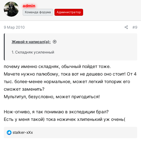
л
admin
а
г
Команда форума
Администратор
о
д
9 Мар 2010
#9
а
р
и
Живой я написал(а):
л
и
1. Складняк усиленный
:
почему именно складняк, обычный пойдет тоже.
Мачете нужно палюбому, тока вот не дешево оно стоит! От 4
тыс. более-менее нормальное, может легкий топорик его
сможет заменить?
Мультитул, безусловно, может пригодиться!
Нож-огниво, я так понимаю в экспедиции брал?
Есть у меня такой) тока ножичек хлипенький уж очень(
П
stalker-xXx
о