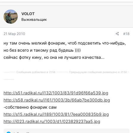
б
л
VOLOT
а
г
Выживальщик
о
д
21 Мар 2010
#18
а
р
ну там очень мелкий фонарик, чтоб подсветить что-нибудь,
и
но без всего и такому рад будешь ))))
л
и
сейчас фотку кину, но она не лучшего качества...
:
---------- Сообщение добавлено в 21:58 ---------- Предыдущее сообщение размещено в 21:50 -
---------
http://s51.radikal.ru/i132/1003/83/91d96f66a539.jpg
http://s58.radikal.ru/i161/1003/3b/66ab7be300db.jpg
-собственно фонарик сам
http://s15.radikal.ru/i189/1003/81/7eea000835b9.jpg
http://i023.radikal.ru/1003/d1/023829237aa5.jpg