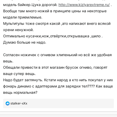
модель байкер.Цука дорогой.
http://www.kizlyarextreme.ru/
.
Вообще там много ножей в принципе цены на некоторые
модели приемлемые.
Мультитулы тоже смотря какой ,ато напихают внего всякой
хрени ненужной.
Оптимально кусачки,нож,отвёртки,открывашка ,шило .
Думаю больше не надо.
Согласен ножичек с огнивом хлипенький но всё же удобная
вешь.
Обещали привести в этот магазин брусок огниво, говорят
ваще супер вещь.
Надо будет заглянуть. Кстати народ а кто нить покупал у них
фонарь динамо с адаптерами для зарядки тел???? Как ваще
вещь нормальная?
П
stalker-xXx
о
б