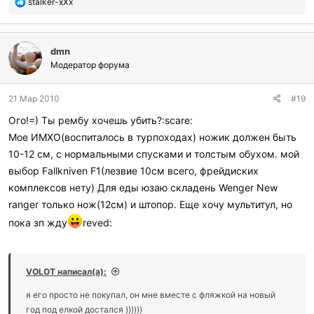
П
stalker-xXx
о
б
л
dmn
а
г
Модератор форума
о
д
21 Мар 2010
#19
а
р
Ого!=) Ты рембу хочешь убить?:scare:
и
Мое ИМХО(воспиталось в турпоходах) ножик должен быть
л
и
10-12 см, с нормальными спусками и толстым обухом. мой
:
выбор Fallkniven F1(лезвие 10см всего, фрейдиских
комплексов нету) Для еды юзаю складень Wenger New
ranger только нож(12см) и штопор. Еще хочу мультитул, но
пока зп жду
reved:
VOLOT написал(а):
я его просто не покупал, он мне вместе с фляжкой на новый
год под елкой достался ))))))