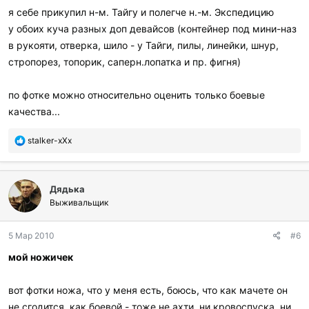
я себе прикупил н-м. Тайгу и полегче н.-м. Экспедицию
у обоих куча разных доп девайсов (контейнер под мини-наз
в рукояти, отверка, шило - у Тайги, пилы, линейки, шнур,
стропорез, топорик, саперн.лопатка и пр. фигня)
по фотке можно относительно оценить только боевые
качества...
П
stalker-xXx
о
б
л
Дядька
а
г
Выживальщик
о
д
5 Мар 2010
#6
а
р
мой ножичек
и
л
и
вот фотки ножа, что у меня есть, боюсь, что как мачете он
:
не сгодится, как боевой - тоже не ахти, ни кровоспуска, ни