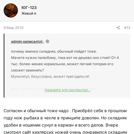
л
ЮГ-123
а
г
Живой я
о
д
9 Мар 2010
#12
а
р
и
admin написал(а):
л
и
почему именно складняк, обычный пойдет тоже.
:
Мачете нужно палюбому, тока вот не дешево оно стоит! От 4
тыс. более-менее нормальное, может легкий топорик его
сможет заменить?
Мультитул, безусловно, может пригодиться!
Нож-огниво, я так понимаю в экспедиции брал?
Нажмите для раскрытия...
Есть у меня такой) тока ножичек хлипенький уж очень(
Согласен и обычный тоже надо . Приобрёл себе в прошлом
году нож рыбака в чехле в принципе доволен. Но складняк
удобен в ношении сунул в карман и всего делов. Вчере
смотрел сайт кизлярсих ножей очень понравился складняк