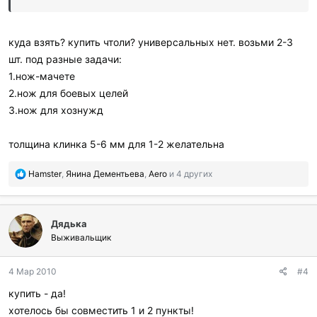
:
куда взять? купить чтоли? универсальных нет. возьми 2-3
шт. под разные задачи:
1.нож-мачете
2.нож для боевых целей
3.нож для хознужд
толщина клинка 5-6 мм для 1-2 желательна
П
Hamster
,
Янина Дементьева
,
Aero
и 4 других
о
б
л
Дядька
а
г
Выживальщик
о
д
4 Мар 2010
#4
а
р
купить - да!
и
хотелось бы совместить 1 и 2 пункты!
л