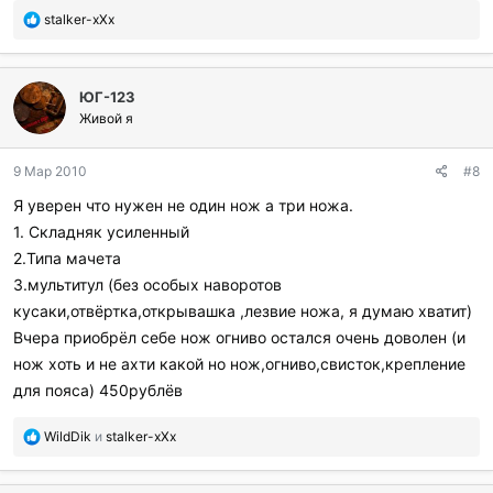
П
stalker-xXx
о
б
л
ЮГ-123
а
г
Живой я
о
д
9 Мар 2010
#8
а
р
Я уверен что нужен не один нож а три ножа.
и
1. Складняк усиленный
л
и
2.Типа мачета
:
З.мультитул (без особых наворотов
кусаки,отвёртка,открывашка ,лезвие ножа, я думаю хватит)
Вчера приобрёл себе нож огниво остался очень доволен (и
нож хоть и не ахти какой но нож,огниво,свисток,крепление
для пояса) 450рублёв
П
WildDik
и
stalker-xXx
о
б