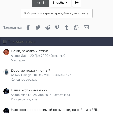
л
Last
1 из 434
Вперёд
а
г
Войдите или зарегистрируйтесь для ответа.
о
д
а
Facebook
Twitter
Reddit
Pinterest
Tumblr
WhatsApp
Электронная 
Поделиться:
р
и
л
Похожие темы
и
:
Ножи, закалка и отжиг
Автор: Satir
20 Дек 2020
Ответы: 0
Мастерок
Дорогие ножи - понты?
Автор: Omega
16 Сен 2016
Ответы: 177
Холодное оружие
Наши охотничьи ножи
Автор: Vlad17
28 Мар 2015
Ответы: 54
Холодное оружие
Наш постоянно носимый нож/ножи, на себе и в ЕДЦ