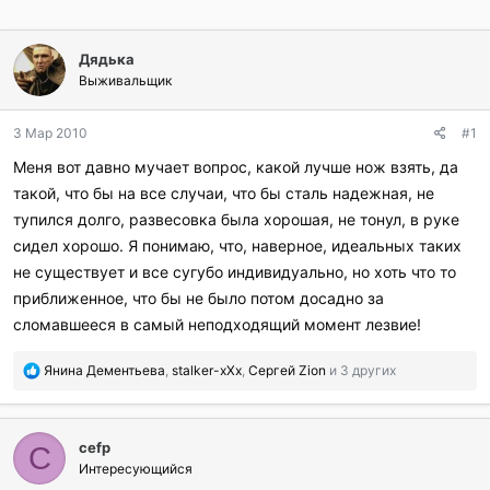
Дядька
Выживальщик
3 Мар 2010
#1
Меня вот давно мучает вопрос, какой лучше нож взять, да
такой, что бы на все случаи, что бы сталь надежная, не
тупился долго, развесовка была хорошая, не тонул, в руке
сидел хорошо. Я понимаю, что, наверное, идеальных таких
не существует и все сугубо индивидуально, но хоть что то
приближенное, что бы не было потом досадно за
сломавшееся в самый неподходящий момент лезвие!
П
Янина Дементьева
,
stalker-xXx
,
Сергей Zion
и 3 других
о
б
л
cefp
а
C
г
Интересующийся
о