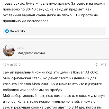
траву сухую, бумагу туалетную,тряпку. Затратили на розжиг
примерно по 30-40 секунд на каждый предмет. Как
экстенный вариант очень даже не плохо!!! Ты просто не
правильно им пользовался.
П
stalker-xXx
о
б
л
dmn
а
г
Модератор форума
о
д
19 Мар 2010
#15
а
р
самый идеальный ножик под эти цели Fallkniven A1 обух
и
5мм офигенская сталь, но денег стоит, из дешевых для
л
и
хозбыта Ericsson Mora 2000, ну а мачете это кто в джунгли
:
собрался или проблемы по фрейду
Мой выбор мощный нож, нож поменьше для еды, мультитул
и топор. Копать тоже исключительно лопатой, у ножа от
земли режущая кромка быстро идет по 3.14зде, потом им