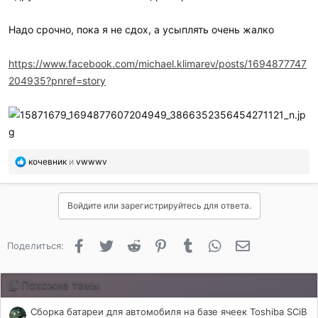
Надо срочно, пока я не сдох, а усыплять очень жалко
https://www.facebook.com/michael.klimarev/posts/1694877747
204935?pnref=story
П
кочевник
и
vwwwv
о
б
л
Войдите или зарегистрируйтесь для ответа.
а
г
о
Facebook
Twitter
Reddit
Pinterest
Tumblr
WhatsApp
Электронная 
Поделиться:
д
а
р
Похожие темы
и
л
Сборка батареи для автомобиля на базе ячеек Toshiba SCiB
и