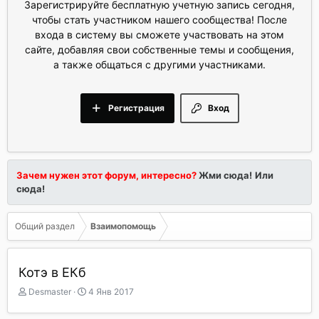
Зарегистрируйте бесплатную учетную запись сегодня,
чтобы стать участником нашего сообщества! После
входа в систему вы сможете участвовать на этом
сайте, добавляя свои собственные темы и сообщения,
а также общаться с другими участниками.
Регистрация
Вход
Зачем нужен этот форум, интересно?
Жми сюда!
Или
сюда!
Общий раздел
Взаимопомощь
Котэ в ЕКб
А
Д
Desmaster
4 Янв 2017
в
а
т
т