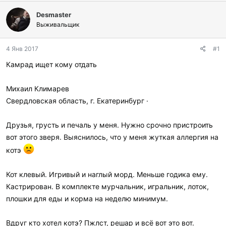
о
а
Desmaster
р
н
Выживальщик
т
а
е
ч
м
а
4 Янв 2017
#1
ы
л
а
Камрад ищет кому отдать
Михаил Климарев
Свердловская область, г. Екатеринбург ·
Друзья, грусть и печаль у меня. Нужно срочно пристроить
вот этого зверя. Выяснилось, что у меня жуткая аллергия на
котэ
Кот клевый. Игривый и наглый морд. Меньше годика ему.
Кастрирован. В комплекте мурчальник, игральник, лоток,
плошки для еды и корма на неделю минимум.
Вдруг кто хотел котэ? Пжлст, решар и всё вот это вот.