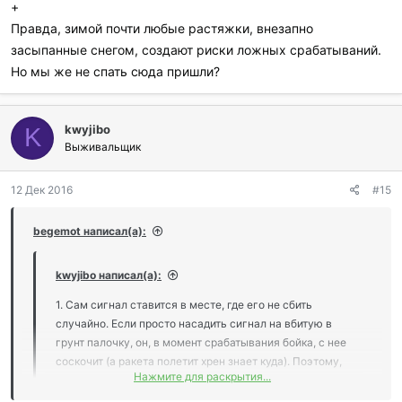
наружу. А вот ночное зрение у гостей на некоторое время
+
выпадет.
Правда, зимой почти любые растяжки, внезапно
4. Щелчок бойка (в пластиковых моделях) очень негромкий.
засыпанные снегом, создают риски ложных срабатываний.
Если не спать и сидеть рядом - можно услышать. Если спать -
Но мы же не спать сюда пришли?
колокольчик от донки будет проще и надежнее.
kwyjibo
K
Выживальщик
12 Дек 2016
#15
begemot написал(а):
kwyjibo написал(а):
1. Сам сигнал ставится в месте, где его не сбить
случайно. Если просто насадить сигнал на вбитую в
грунт палочку, он, в момент срабатывания бойка, с нее
соскочит (а ракета полетит хрен знает куда). Поэтому,
Нажмите для раскрытия...
крепят его также, как классическую растяжку
проволокой к дереву. Яйца поджарит только тому