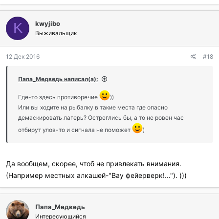
kwyjibo
K
Выживальщик
12 Дек 2016
#18
Папа_Медведь написал(а):
Где-то здесь противоречие
))
Или вы ходите на рыбалку в такие места где опасно
демаскировать лагерь? Остреглись бы, а то не ровен час
отбирут улов-то и сигнала не поможет
)
Да вообщем, скорее, чтоб не привлекать внимания.
(Например местных алкашей-"Вау фейерверк!..."). )))
Папа_Медведь
Интересующийся