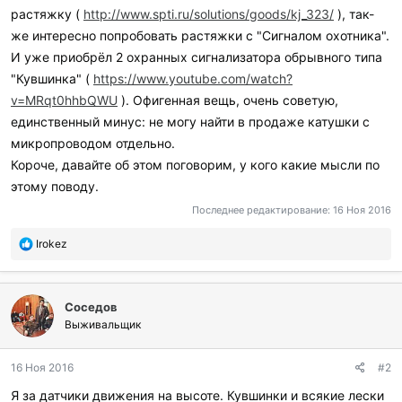
растяжку (
http://www.spti.ru/solutions/goods/kj_323/
), так-
же интересно попробовать растяжки с "Сигналом охотника".
И уже приобрёл 2 охранных сигнализатора обрывного типа
"Кувшинка" (
https://www.youtube.com/watch?
v=MRqt0hhbQWU
). Офигенная вещь, очень советую,
единственный минус: не могу найти в продаже катушки с
микропроводом отдельно.
Короче, давайте об этом поговорим, у кого какие мысли по
этому поводу.
Последнее редактирование:
16 Ноя 2016
П
Irokez
о
б
л
Соседов
а
г
Выживальщик
о
д
16 Ноя 2016
#2
а
р
Я за датчики движения на высоте. Кувшинки и всякие лески