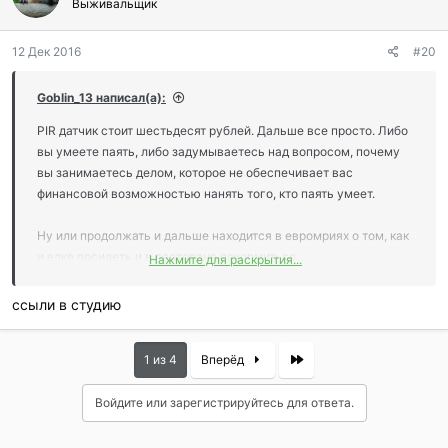
г
Выживальщик
о
д
12 Дек 2016
#20
а
р
и
Goblin_13 написал(а):
л
и
PIR датчик стоит шестьдесят рублей. Дальше все просто. Либо
:
вы умеете паять, либо задумываетесь над вопросом, почему
вы занимаетесь делом, которое не обеспечивает вас
финансовой возможностью нанять того, кто паять умеет.
Ну или продолжать и дальше находится в евромриях о том, как
и елке посидеть и в ресторане покормиться.
Нажмите для раскрытия...
Питание - солнечная панель размером с ладонь обеспечивает
ссыли в студию
непрерывное функционирование трех PIR датчиков в
круглогодичном режиме.
Last
1 из 4
Вперёд
Что же касается надежности... Чисто электронное устройство,
Войдите или зарегистрируйтесь для ответа.
любое, что ИК-барьер, что УЗ-сонар\СВЧ-радар или тепловой
детектор движения просто в силу отсутствия движущихся
частей не сопоставимо надежнее любого механического или,