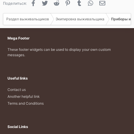
Facebook
Twitter
Reddit
Pinterest
Tumblr
WhatsApp
Электронная 
Поделиться:
тем более, электромеханического устройства.
Раздел выживальщиков
Экипировка выживальщика
Приборы и о
Mega Footer
These footer widgets can be used to display your own custom
messages.
Useful links
Contact us
Another helpful link
Terms and Conditions
Social Links