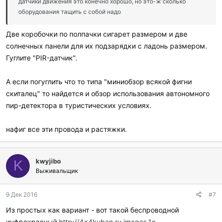
датчики движения это конечно хорошо, но это-ж сколько
оборудования тащить с собой надо
Две коробочки по полпачки сигарет размером и две
солнечных панели для их подзарядки с ладонь размером.
Гуглите "PIR-датчик".
А если погуглить что то типа "миниобзор всякой фигни
скиталец" то найдется и обзор использования автономного
пир-детектора в туристических условиях.
нафиг все эти провода и растяжки.
kwyjibo
K
Выживальщик
9 Дек 2016
#7
Из простых как вариант - вот такой беспроводной
инфракрасный
http://4x4kuban.ru.images.1c-