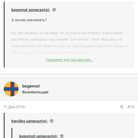
begemot написал(а):
А зачем извлекать?
Ну, во-первых, если кому-то ну очень не повезет и он сорвет
растяжку, находясь над самим "сигналом", чтоб яйца ему не
поджарить(если, конечно, мы не преследуем подобную цель), а
во-вторых, чтоб не демаскировать лагерь.
А хлопка при срабатывании и без ракеты будет достаточно,
Нажмите для раскрытия...
чтоб и незванного гостя "удивить" и самим проснуться.
begemot
Выживальщик
11 Дек 2016
#13
kwyjibo написал(а):
begemot написал(а):