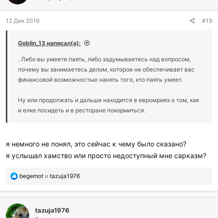
12 Дек 2016
#19
Goblin_13 написал(а):
. Либо вы умеете паять, либо задумываетесь над вопросом,
почему вы занимаетесь делом, которое не обеспечивает вас
финансовой возможностью нанять того, кто паять умеет.
Ну или продолжать и дальше находится в евромриях о том, как
и елке посидеть и в ресторане покормиться.
я немного не понял, это сейчас к чему было сказано?
я услышал хамство или просто недоступный мне сарказм?
П
begemot
и
tazuja1976
о
б
л
tazuja1976
а