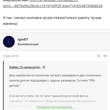
bitrix...4979d9b29b4cc15191fdff20.jpeg?141654874988826
А так- сигнал охотника на растяжке(только ракету лучше
извлечь)
igor67
I
Выживальщик
9 Дек 2016
#8
Goblin_13 написал(а):
Две коробочки по полпачки сигарет размером и две солнечных
панели для их подзарядки с ладонь размером. Гуглите "PIR-
датчик".
А если погуглить что то типа "миниобзор всякой фигни
скиталец" то найдется и обзор использования автономного
пир-детектора в туристических условиях.
Нажмите для раскрытия...