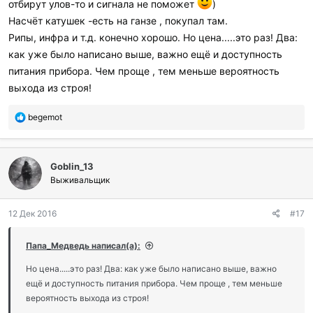
отбирут улов-то и сигнала не поможет
)
Насчёт катушек -есть на ганзе , покупал там.
Рипы, инфра и т.д. конечно хорошо. Но цена.....это раз! Два:
как уже было написано выше, важно ещё и доступность
питания прибора. Чем проще , тем меньше вероятность
выхода из строя!
П
begemot
о
б
л
Goblin_13
а
г
Выживальщик
о
д
12 Дек 2016
#17
а
р
и
Папа_Медведь написал(а):
л
и
Но цена.....это раз! Два: как уже было написано выше, важно
:
ещё и доступность питания прибора. Чем проще , тем меньше
вероятность выхода из строя!