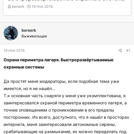
А
Д
berserk
16 Ноя 2016
в
а
т
т
о
а
р
н
berserk
т
а
Выживальщик
е
ч
м
а
ы
л
16 Ноя 2016
#1
а
Охрана периметра лагеря. Быстроразвёртываемые
охранные системы
Да простят меня модераторы, если подобная тема уже
имеется, но я не нашёл...
Т.к основная часть снаряги у меня уже укомплектована, я
заинтересовался охраной периметра временного лагеря, а
точнее оповещением о проникновении в его пределы
посторонних. Из всего, доступного, что я нашёл в просторах
интернета, меня заинтересовали автономные сирены,
срабатывающие на размыкание, их можно переделать под