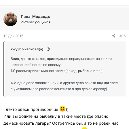
извращенцу, который решит это дерево трахнуть.
Нажмите для раскрытия...
2. Вероятно в неприятной ситуации придется активно
Папа_Медведь
ориентировать сигнал на поражение.
Интересующийся
3. "Демаскировать" ракета ничего не будет. Если вы не
Блин, да что ж такое, приходиться оправдываться за то, что
поставили ее внутри палатки, а леску протянули на 50
человек всё понял по своему...
метров наружу. А вот ночное зрение у гостей на
12 Дек 2016
#16
1.Я рассматривал мирное время(поход, рыбалка и т.п.)
некоторое время выпадет.
2. Извлекается(выковыривается) сама ракета, патрон
4. Щелчок бойка (в пластиковых моделях) очень
остается. Звук срабатывания капсуля в ночи громко слышно.
kwyjibo написал(а):
негромкий. Если не спать и сидеть рядом - можно
3.Дерева не было рядом, "втыкали палочку", никуда никто не
Блин, да что ж такое, приходиться оправдываться за то, что
услышать. Если спать - колокольчик от донки будет
соскочил. Проверено.
человек всё понял по своему...
проще и надежнее.
4.И одно дело хлопок в ночи, а другое дело ракета над лагерем
1.Я рассматривал мирное время(поход, рыбалка и т.п.)
с указанием его расположения(это я про демаскировку)
4.И одно дело хлопок в ночи, а другое дело ракета над лагерем
с указанием его расположения(это я про демаскировку)
Где-то здесь противоречие
))
Или вы ходите на рыбалку в такие места где опасно
демаскировать лагерь? Остреглись бы, а то не ровен час