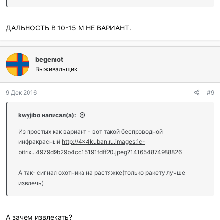
нафиг все эти провода и растяжки.
ДАЛЬНОСТЬ В 10-15 М НЕ ВАРИАНТ.
begemot
Выживальщик
9 Дек 2016
#9
kwyjibo написал(а):
Из простых как вариант - вот такой беспроводной
инфракрасный
http://4x4kuban.ru.images.1c-
bitrix...4979d9b29b4cc15191fdff20.jpeg?141654874988826
А так- сигнал охотника на растяжке(только ракету лучше
извлечь)
А зачем извлекать?