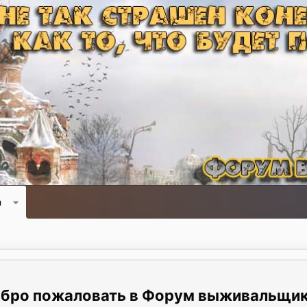
и
Форум выживальщи