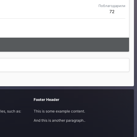
Поблагодарили
72
Footer Header
les, such as:
This is some example content.
And this is another paragraph..