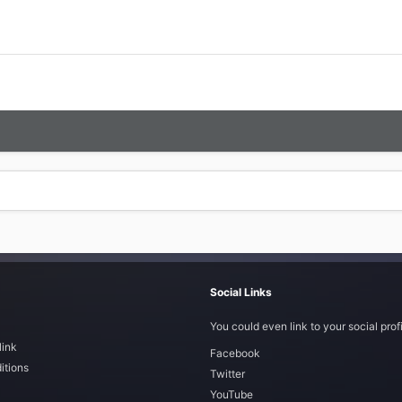
Social Links
You could even link to your social profi
link
Facebook
itions
Twitter
YouTube