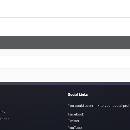
Social Links
You could even link to your social profi
link
Facebook
itions
Twitter
YouTube