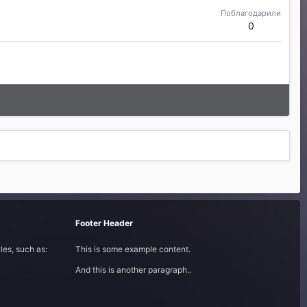
Поблагодарили
0
Footer Header
les, such as:
This is some example content.
And this is another paragraph..