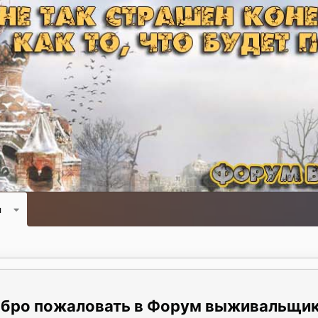
и
Форум выживальщи