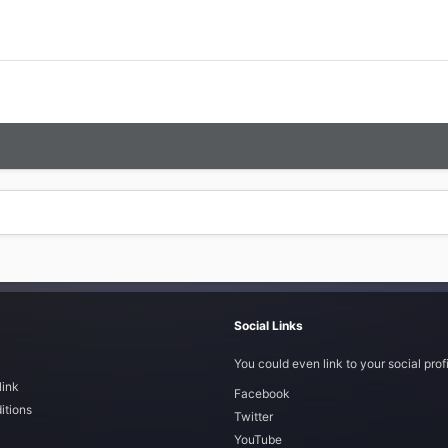
Social Links
You could even link to your social profi
link
Facebook
itions
Twitter
YouTube