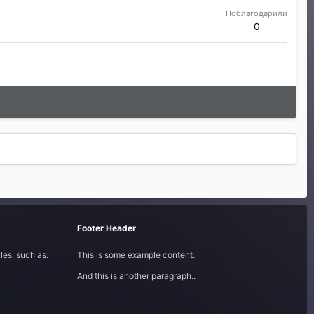
Поблагодарили
0
Footer Header
les, such as:
This is some example content.
And this is another paragraph..