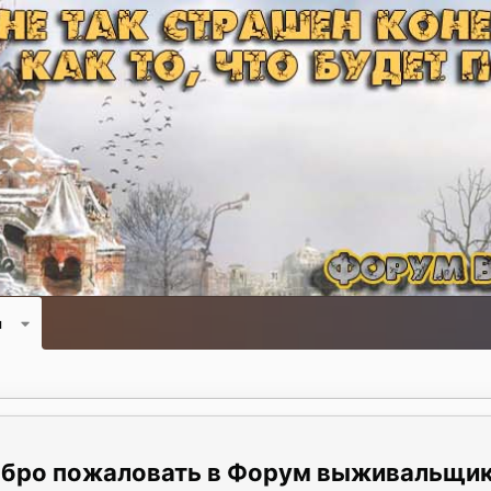
и
Форум выживальщи